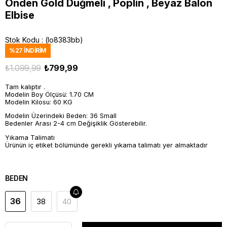
Önden Gold Düğmeli , Poplin , Beyaz Balon
Elbise
Stok Kodu
(lo8383bb)
%
27
İNDIRIM
₺1.099,99
₺799,99
Tam kalıptır .
Modelin Boy Ölçüsü: 1.70 CM
Modelin Kilosu: 60 KG
Modelin Üzerindeki Beden: 36 Small
Bedenler Arası 2-4 cm Değişiklik Gösterebilir.
Yıkama Talimatı
Ürünün iç etiket bölümünde gerekli yıkama talimatı yer almaktadır
BEDEN
36
38
40