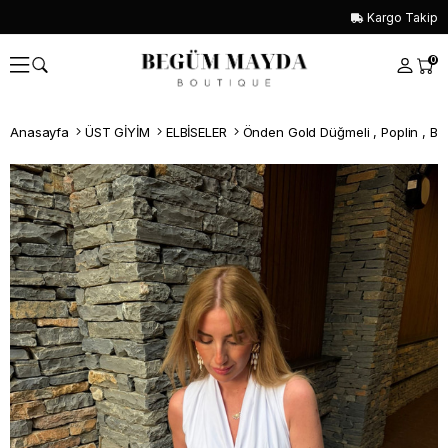
Kargo Takip
0
Anasayfa
ÜST GİYİM
ELBİSELER
Önden Gold Düğmeli , Poplin , Be
Whatsapp İle Sipariş ver