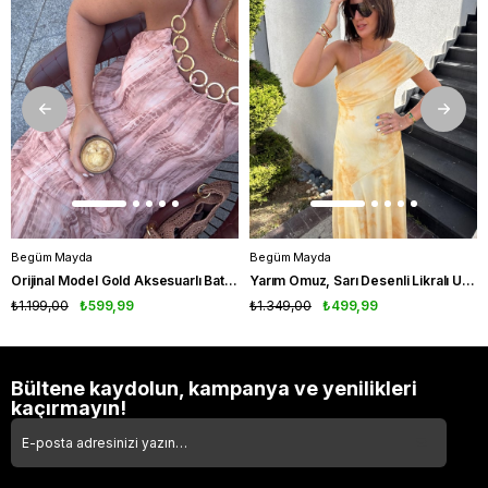
Begüm Mayda
Begüm Mayda
Orijinal Model Gold Aksesuarlı Batik Desenli Elbise
Yarım Omuz, Sarı Desenli Likralı Uzun Elbise
₺1.199,00
₺599,99
₺1.349,00
₺499,99
Bültene kaydolun, kampanya ve yenilikleri
kaçırmayın!