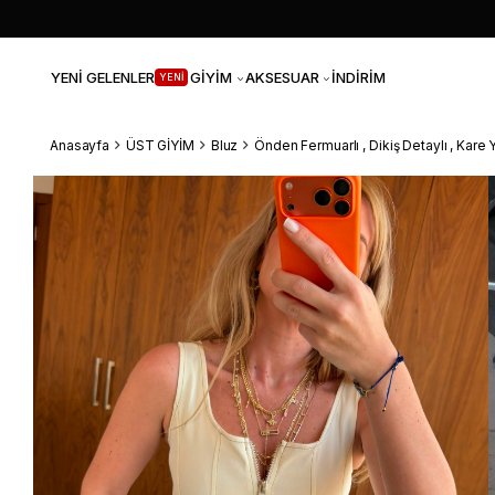
YENİ GELENLER
GİYİM
AKSESUAR
İNDİRİM
YENİ
Anasayfa
ÜST GİYİM
Bluz
Önden Fermuarlı , Dikiş Detaylı , Kare