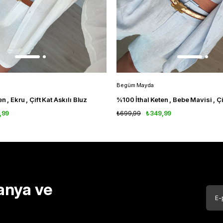
Begüm Mayda
n , Ekru , Çift Kat Askılı Bluz
,99
₺699,99
₺349,99
anya ve