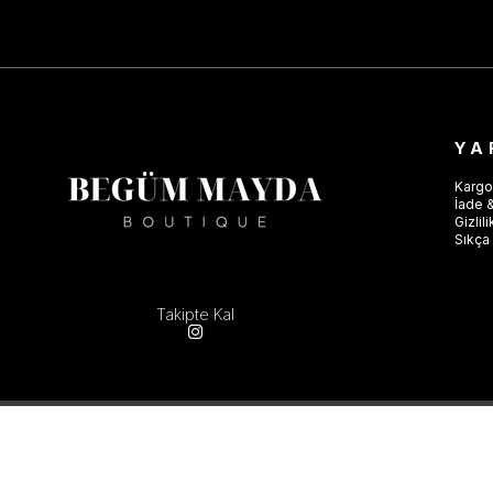
YA
Kargo
İade &
Gizlil
Sıkça 
Takipte Kal