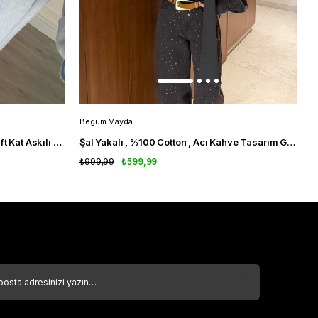
Begüm Mayda
B
%100 İthal Keten , Bebe Mavisi , Çift Kat Askılı Bluz
Şal Yakalı , %100 Cotton , Acı Kahve Tasarım Gömlek
A
₺999,99
₺599,99
₺