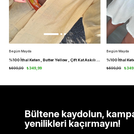
Begüm Mayda
Begüm Mayda
%100 İthal Keten , Butter Yellow , Çift Kat Askılı Bluz
%100 İthal Kete
₺699,99
₺349,99
₺699,99
₺349
Bültene kaydolun, kamp
yenilikleri kaçırmayın!