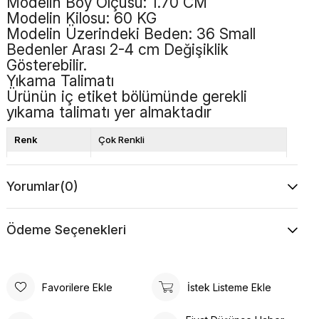
Modelin Boy Ölçüsü: 1.70 CM
Modelin Kilosu: 60 KG
Modelin Üzerindeki Beden: 36 Small
Bedenler Arası 2-4 cm Değişiklik
Gösterebilir.
Yıkama Talimatı
Ürünün iç etiket bölümünde gerekli
yıkama talimatı yer almaktadır
Renk
Çok Renkli
Kalıp
Bol Kalıp
Yorumlar
(0)
Boy
Bilek Boy
Desen
Çiçek Desen
Çiçekli
Ödeme Seçenekleri
Favorilere Ekle
İstek Listeme Ekle