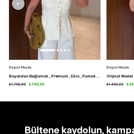
Begüm Mayda
Begüm Mayda
Boyundan Bağlamalı , Premium , Ekru , Pamuk Keten Takım
₺1.799,99
₺799,99
₺1.499,00
₺49
Bültene kaydolun, kamp