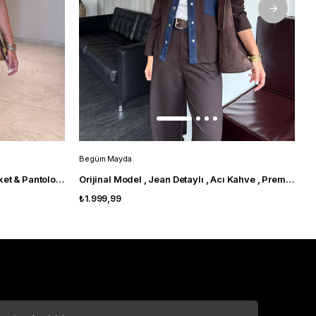
Begüm Mayda
B
Orijinal Model , Gold Düğmeli , Ceket & Pantolon , Sarı Takım
Orijinal Model , Jean Detaylı , Acı Kahve , Premium Takım
₺1.999,99
₺