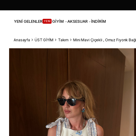
YENİ GELENLER
GİYİM
AKSESUAR
İNDİRİM
YENİ
Anasayfa
ÜST GİYİM
Takım
Mini Mavi Çiçekli , Omuz Fiyonk Bağ