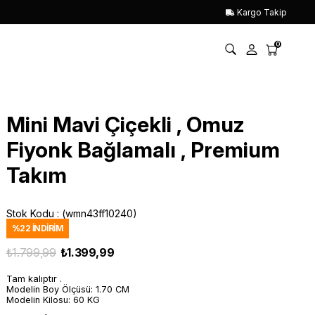
Kargo Takip
0
Mini Mavi Çiçekli , Omuz
Fiyonk Bağlamalı , Premium
Takım
Stok Kodu
(wmn43ff10240)
%
22
İNDIRIM
₺1.799,99
₺1.399,99
Tam kalıptır .
Modelin Boy Ölçüsü: 1.70 CM
Modelin Kilosu: 60 KG