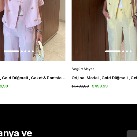
Begüm Mayda
Orijinal Model , Gold Düğmeli , Ceket & Pantolon , Pembe Takım
9,99
₺1.499,00
₺499,99
anya ve