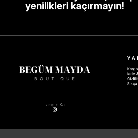
yenilikleri kaçırmayın!
YA
Kargo
İade &
Gizlil
Sıkça 
Takipte Kal