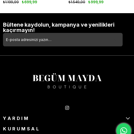
₺1.199,99
₺699,99
₺1.549,00
₺999,99
Bültene kaydolun, kampanya ve yenilikleri
kaçırmayın!
Takipte Kal
YARDIM
KURUMSAL