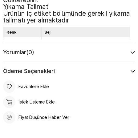
Yıkama Talimatı
Ürünün iç etiket bölümünde gerekli yıkama
talimatı yer almaktadır
Renk
Bej
Boy
Midi
Yorumlar
(0)
Desen
Düz
Ödeme Seçenekleri
Favorilere Ekle
İstek Listeme Ekle
Fiyat Düşünce Haber Ver