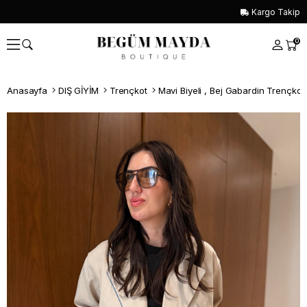
Kargo Takip
0
Anasayfa
DIŞ GİYİM
Trençkot
Mavi Biyeli , Bej Gabardin Trençkot
Whatsapp İle Sipariş ver