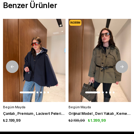
Benzer Ürünler
İNDIRIM
Begüm Mayda
Begüm Mayda
Çantalı , Premium , Lacivert Pelerin Trençkot
Orijinal Model , Deri Yakalı , Kemerli , Haki Trençkot
₺2.199,99
₺2.199,99
₺1.399,99