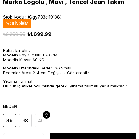
Marka Logolu , Mavi , Tencel Jean Takım
Stok Kodu
(Ggy733cl10138)
%
26
İNDIRIM
₺2.299,99
₺1.699,99
Rahat kalıptır .
Modelin Boy Ölçüsü: 1.70 CM
Modelin Kilosu: 60 KG
Modelin Üzerindeki Beden: 36 Small
Bedenler Arası 2-4 cm Değişiklik Gösterebilir.
Yıkama Talimatı
Ürünün iç etiket bölümünde gerekli yıkama talimatı yer almaktadır
BEDEN
36
38
40