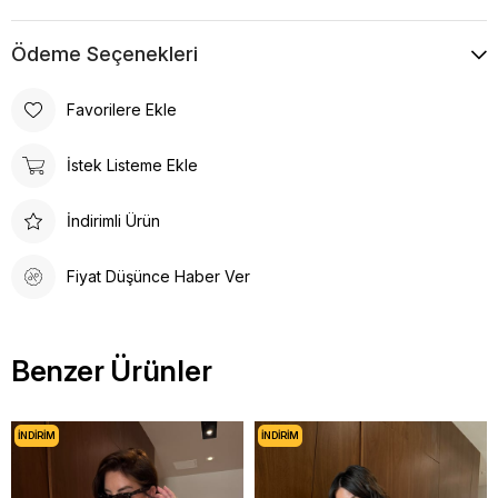
Boy
Bilek Boy
Desen
Düz
Ödeme Seçenekleri
Favorilere Ekle
İstek Listeme Ekle
İndirimli Ürün
Fiyat Düşünce Haber Ver
Benzer Ürünler
İNDIRIM
İNDIRIM