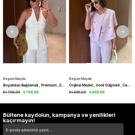
Begüm Mayda
Begüm Mayda
Boyundan Bağlamalı , Premium , Ekru , Pamuk Keten Takım
Orijinal Model , Gold Düğmeli , Ceket & Pantolon , Pembe Takım
₺1.799,99
₺799,99
₺1.499,00
₺499,99
Bültene kaydolun, kampanya ve yenilikleri
kaçırmayın!