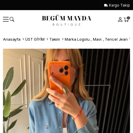
Kargo Takip
0
Anasayfa
ÜST GİYİM
Takım
Marka Logolu , Mavi , Tencel Jean T
Whatsapp İle Sipariş ver