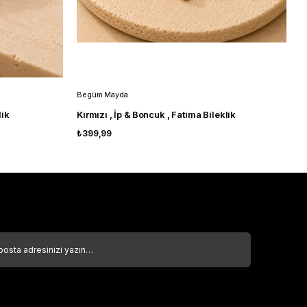
Begüm Mayda
B
lik
Kırmızı , İp & Boncuk , Fatima Bileklik
B
₺399,99
₺