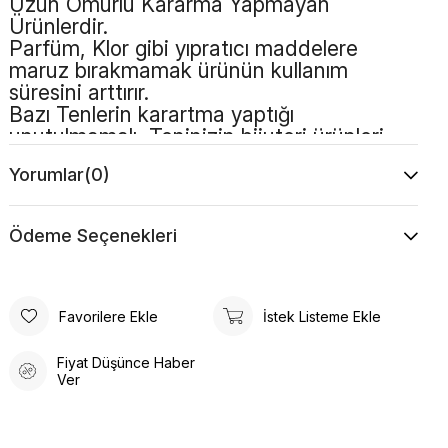
Uzun Ömürlü Kararma Yapmayan
Ürünlerdir.
Parfüm, Klor gibi yıpratıcı maddelere
maruz bırakmamak ürünün kullanım
süresini arttırır.
Bazı Tenlerin karartma yaptığı
unutulmamalı, Teninizin bijuteri ürünleri
kullanmaya uygun olması gerekmektedir.
Yorumlar
(0)
Ödeme Seçenekleri
Favorilere Ekle
İstek Listeme Ekle
Fiyat Düşünce Haber
Ver