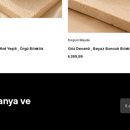
Begüm Mayda
int Yeşili , Örgü Bileklik
Göz Desenli , Beyaz Boncuk Bilek
₺399,99
anya ve