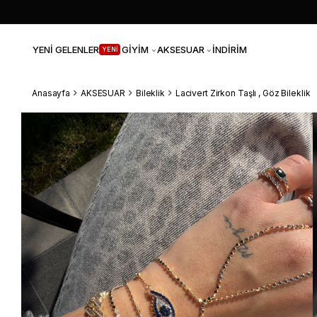
YENİ GELENLER
GİYİM
AKSESUAR
İNDİRİM
YENİ
Anasayfa
AKSESUAR
Bileklik
Lacivert Zirkon Taşlı , Göz Bileklik