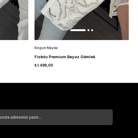
Begüm Mayda
B
Fistolu Premium Beyaz Gömlek
₺1.499,00
₺