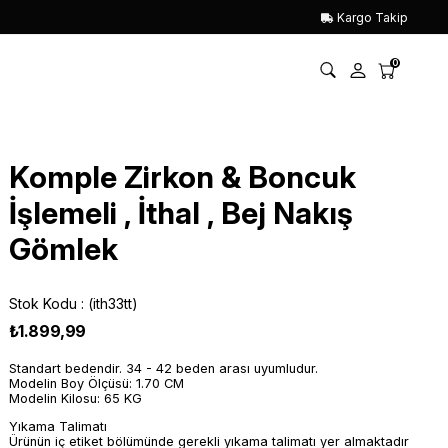
Kargo Takip
0
Komple Zirkon & Boncuk
İşlemeli , İthal , Bej Nakış
Gömlek
Stok Kodu
(ith33tt)
₺1.899,99
Standart bedendir. 34 - 42 beden arası uyumludur.
Modelin Boy Ölçüsü: 1.70 CM
Modelin Kilosu: 65 KG
Yıkama Talimatı
Ürünün iç etiket bölümünde gerekli yıkama talimatı yer almaktadır