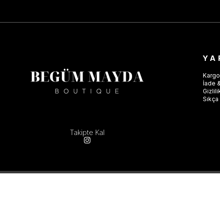
YA
Kargo
İade &
Gizlil
Sıkça 
Takipte Kal