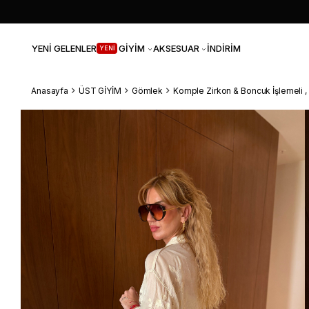
YENİ GELENLER
GİYİM
AKSESUAR
İNDİRİM
YENİ
Anasayfa
ÜST GİYİM
Gömlek
Komple Zirkon & Boncuk İşlemeli , 