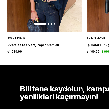
Begüm Mayda
Begüm Mayda
Oversize Lacivert , Poplin Gömlek
İçi Astarlı , K
₺1.099,99
₺1.199,99
₺69
Bültene kaydolun, kamp
yenilikleri kaçırmayın!