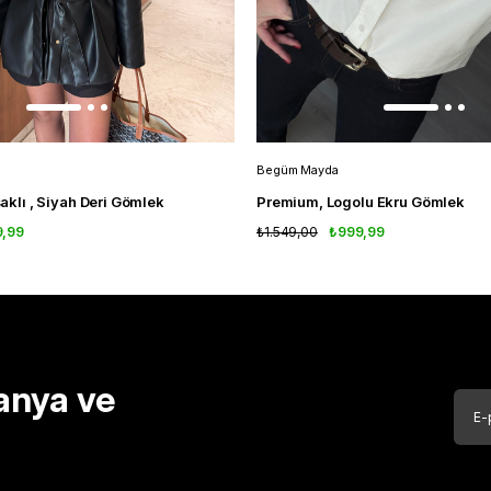
Begüm Mayda
uşaklı , Siyah Deri Gömlek
Premium, Logolu Ekru Gömlek
9,99
₺1.549,00
₺999,99
anya ve