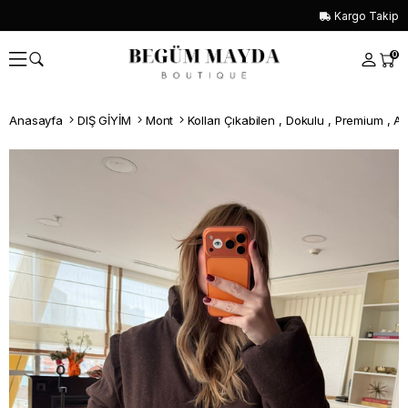
Kargo Takip
0
Anasayfa
DIŞ GİYİM
Mont
Kolları Çıkabilen , Dokulu , Premium , 
Whatsapp İle Sipariş ver