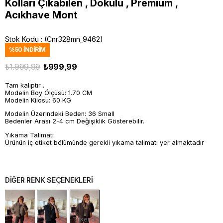
Kolları Çıkabilen , Dokulu , Premium ,
Acıkhave Mont
Stok Kodu
(Cnr328mn_9462)
%
50
İNDIRIM
₺1.999,99
₺999,99
Tam kalıptır .
Modelin Boy Ölçüsü: 1.70 CM
Modelin Kilosu: 60 KG
Modelin Üzerindeki Beden: 36 Small
Bedenler Arası 2-4 cm Değişiklik Gösterebilir.
Yıkama Talimatı
Ürünün iç etiket bölümünde gerekli yıkama talimatı yer almaktadır
DİĞER RENK SEÇENEKLERİ
Tükendi