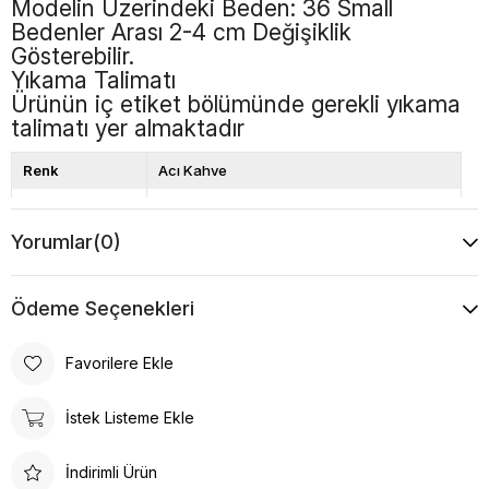
Modelin Üzerindeki Beden: 36 Small
Bedenler Arası 2-4 cm Değişiklik
Gösterebilir.
Yıkama Talimatı
Ürünün iç etiket bölümünde gerekli yıkama
talimatı yer almaktadır
Renk
Acı Kahve
Kalıp
Bol Kalıp
Yorumlar
(0)
Boy
Standart
Desen
Düz
Ödeme Seçenekleri
Favorilere Ekle
İstek Listeme Ekle
İndirimli Ürün