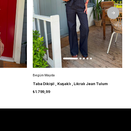
Begüm Mayda
B
Taba Dikişil , Kuşaklı , Likralı Jean Tulum
₺1.799,99
₺