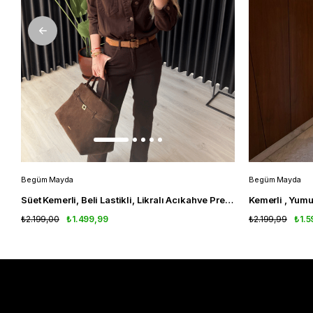
Begüm Mayda
Begüm Mayda
Süet Kemerli, Beli Lastikli, Likralı Acıkahve Premium Tulum
Kemerli , Yumu
₺2.199,00
₺1.499,99
₺2.199,99
₺1.5