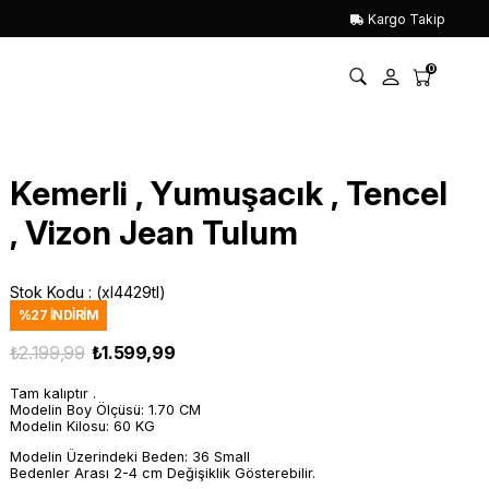
Kargo Takip
0
Kemerli , Yumuşacık , Tencel
, Vizon Jean Tulum
Stok Kodu
(xl4429tl)
%
27
İNDIRIM
₺2.199,99
₺1.599,99
Tam kalıptır .
Modelin Boy Ölçüsü: 1.70 CM
Modelin Kilosu: 60 KG
Modelin Üzerindeki Beden: 36 Small
Bedenler Arası 2-4 cm Değişiklik Gösterebilir.