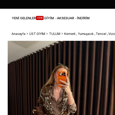
YENİ GELENLER
GİYİM
AKSESUAR
İNDİRİM
YENİ
Anasayfa
ÜST GİYİM
TULUM
Kemerli , Yumuşacık , Tencel , Vi