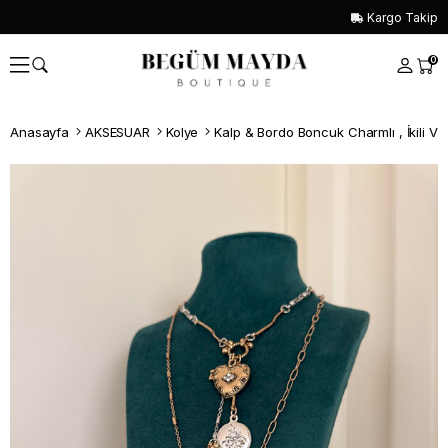
Kargo Takip
0
Anasayfa
AKSESUAR
Kolye
Kalp & Bordo Boncuk Charmlı , İkili Vi
Whatsapp İle Sipariş ver