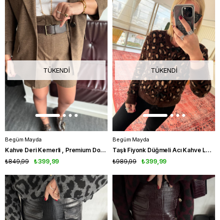
TÜKENDI
TÜKENDI
Begüm Mayda
Begüm Mayda
Kahve Deri Kemerli , Premium Dokulu , Şehir Boy Şort
Taşlı Fiyonk Düğmeli Acı Kahve Leopar Desenli Angora Triko
₺849,99
₺399,99
₺989,99
₺399,99