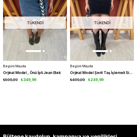
TÜKENDI
TÜKENDI
Begüm Mayda
Begüm Mayda
Orjinal Model , Önü İpli Jean Etek
Orjinal Model Şerit Taş İşlemeli Siyah Triko Etek
₺599,99
₺349,99
₺499,99
₺249,99
Bültene kaydolun, kampanya ve yenilikleri