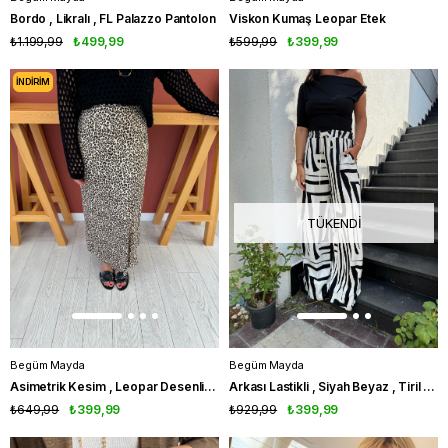
Bordo , Likralı , FL Palazzo Pantolon
Viskon Kumaş Leopar Etek
₺1.199,99
₺499,99
₺599,99
₺399,99
İNDIRIM
TÜKENDI
Begüm Mayda
Begüm Mayda
Asimetrik Kesim , Leopar Desenli , Pamuk Saten Etek
Arkası Lastikli , Siyah Beyaz , Tiril Pantolon
₺649,99
₺399,99
₺929,99
₺399,99