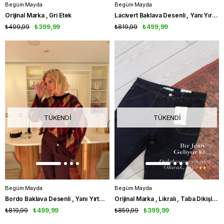
Begüm Mayda
Begüm Mayda
Orijinal Marka , Gri Etek
Lacivert Baklava Desenli , Yanı Yırtmaçlı Triko
₺499,99
₺399,99
₺819,99
₺499,99
TÜKENDI
TÜKENDI
Begüm Mayda
Begüm Mayda
Bordo Baklava Desenli , Yanı Yırtmaçlı Triko
Orijinal Marka , Likralı , Taba Dikişli , İspanyol Paça , Tasarım Jean
₺819,99
₺499,99
₺859,99
₺399,99