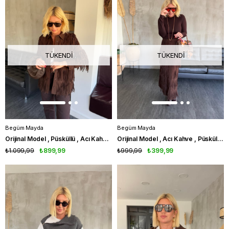
TÜKENDI
TÜKENDI
Begüm Mayda
Begüm Mayda
Orijinal Model , Püsküllü , Acı Kahve , Premium Gömlek
Orijinal Model , Acı Kahve , Püsküllü Premium Etek
₺1.099,99
₺899,99
₺999,99
₺399,99