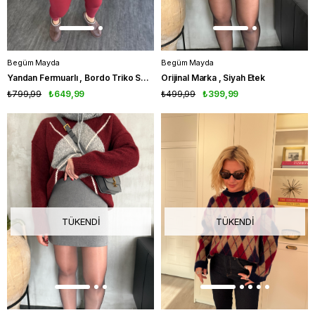
Begüm Mayda
Begüm Mayda
Yandan Fermuarlı , Bordo Triko Süveter
Orijinal Marka , Siyah Etek
₺799,99
₺649,99
₺499,99
₺399,99
TÜKENDI
TÜKENDI