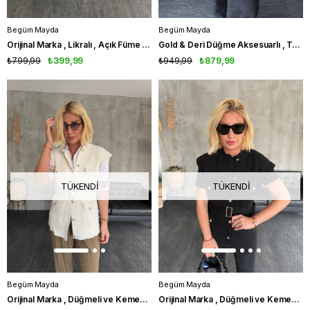
Begüm Mayda
Begüm Mayda
Orijinal Marka , Likralı , Açık Füme Jean
Gold & Deri Düğme Aksesuarlı , Teddy Mont
₺799,99
₺399,99
₺949,99
₺879,99
TÜKENDI
TÜKENDI
Begüm Mayda
Begüm Mayda
Orijinal Marka , Düğmeli ve Kemerli , Ekru Triko Yelek
Orijinal Marka , Düğmeli ve Kemerli , Siyah Triko Yelek