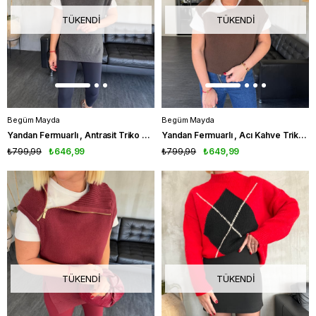
TÜKENDI
TÜKENDI
Begüm Mayda
Begüm Mayda
Yandan Fermuarlı , Antrasit Triko Süveter
Yandan Fermuarlı , Acı Kahve Triko Süveter
₺799,99
₺646,99
₺799,99
₺649,99
TÜKENDI
TÜKENDI