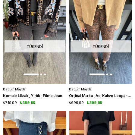
TÜKENDI
TÜKENDI
Begüm Mayda
Begüm Mayda
Komple Likralı , Yırtık , Füme Jean
Orijinal Marka , Acı Kahve Leopar Desenli , Likralı Jean
₺719,99
₺399,99
₺699,99
₺399,99