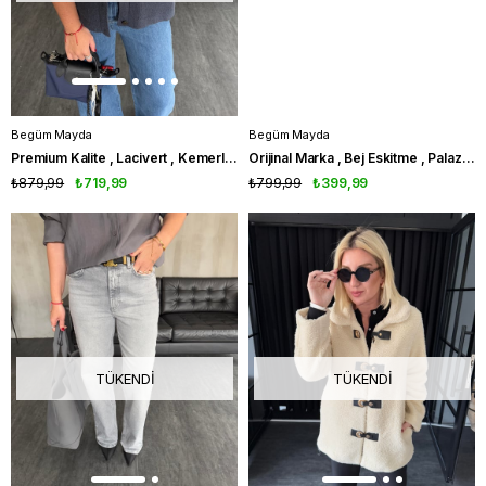
Begüm Mayda
Begüm Mayda
Premium Kalite , Lacivert , Kemerli , Triko Yelek
Orijinal Marka , Bej Eskitme , Palazzo Jean
₺879,99
₺719,99
₺799,99
₺399,99
TÜKENDI
TÜKENDI