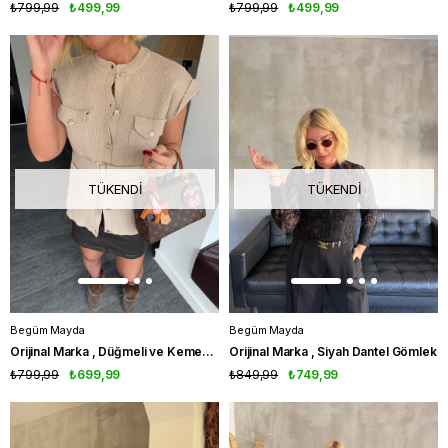
₺799,99
₺499,99
₺799,99
₺499,99
TÜKENDI
TÜKENDI
Begüm Mayda
Begüm Mayda
Orijinal Marka , Düğmeli ve Kemerli , Bej Triko Yelek
Orijinal Marka , Siyah Dantel Gömlek
₺799,99
₺699,99
₺849,99
₺749,99