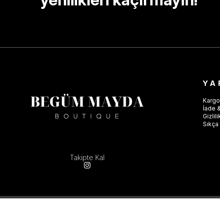
YA
Kargo
İade &
Gizlil
Sıkça 
Takipte Kal