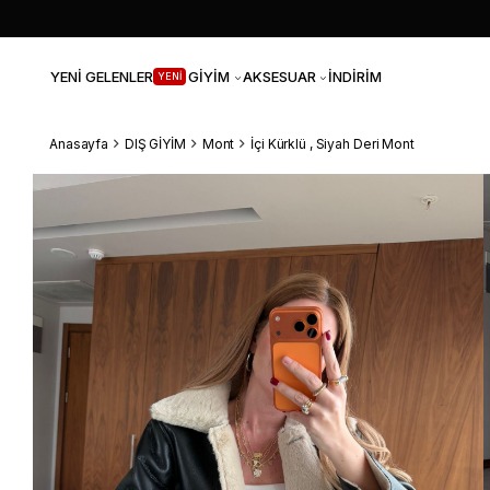
YENİ GELENLER
GİYİM
AKSESUAR
İNDİRİM
YENİ
Anasayfa
DIŞ GİYİM
Mont
İçi Kürklü , Siyah Deri Mont