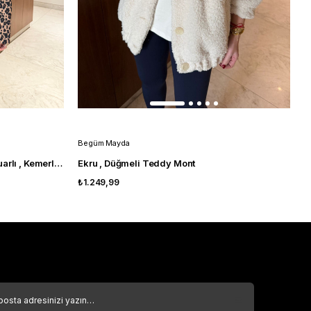
Begüm Mayda
B
Orijinal Model , Taş İşleme Aksesuarlı , Kemerli , Şişme Leopar Mont
Ekru , Düğmeli Teddy Mont
K
₺1.249,99
₺