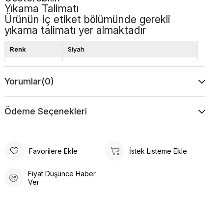
Yıkama Talimatı
Ürünün iç etiket bölümünde gerekli
yıkama talimatı yer almaktadır
Renk
Siyah
Kalıp
Bol Kalıp
Yorumlar
(0)
Boy
Standart
Desen
Düz
Ödeme Seçenekleri
Favorilere Ekle
İstek Listeme Ekle
Fiyat Düşünce Haber
Ver