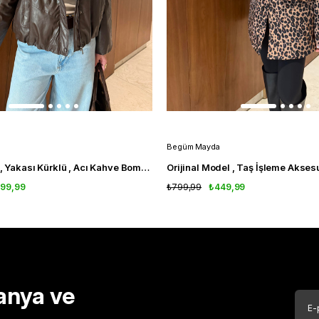
Begüm Mayda
Orijinal Model , Yakası Kürklü , Acı Kahve Bomber , Deri Mont
799,99
₺799,99
₺449,99
anya ve