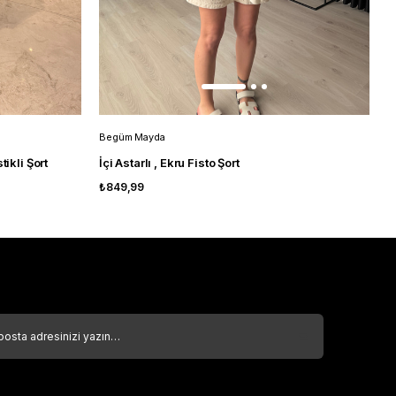
Begüm Mayda
B
tikli Şort
İçi Astarlı , Ekru Fisto Şort
İ
₺849,99
₺