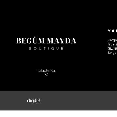
YA
Kargo
İade &
Gizlil
Sıkça 
Takipte Kal