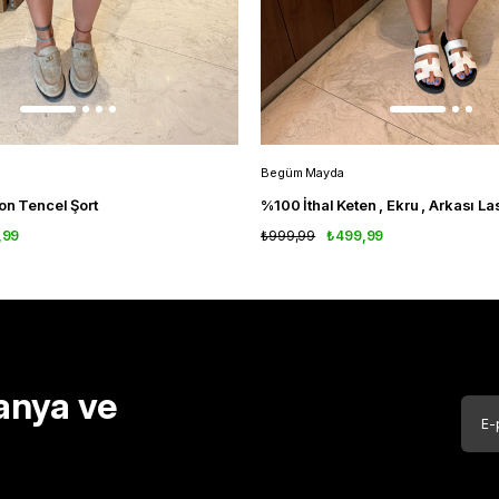
Begüm Mayda
zon Tencel Şort
%100 İthal Keten , Ekru , Arkası Las
,99
₺999,99
₺499,99
anya ve