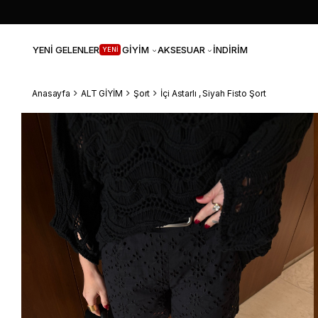
YENİ GELENLER
GİYİM
AKSESUAR
İNDİRİM
YENİ
Anasayfa
ALT GİYİM
Şort
İçi Astarlı , Siyah Fisto Şort