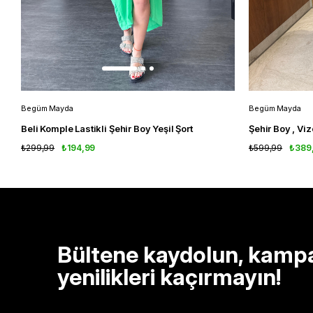
Begüm Mayda
Begüm Mayda
Beli Komple Lastikli Şehir Boy Yeşil Şort
Şehir Boy , Vi
₺299,99
₺194,99
₺599,99
₺389
Bültene kaydolun, kamp
yenilikleri kaçırmayın!