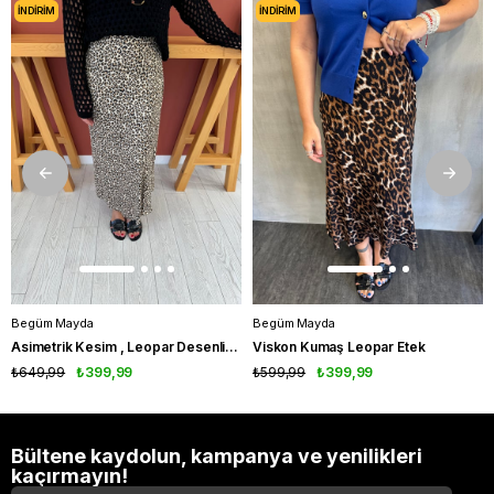
İNDIRIM
İNDIRIM
Begüm Mayda
Begüm Mayda
Asimetrik Kesim , Leopar Desenli , Pamuk Saten Etek
Viskon Kumaş Leopar Etek
₺649,99
₺399,99
₺599,99
₺399,99
Bültene kaydolun, kampanya ve yenilikleri
kaçırmayın!