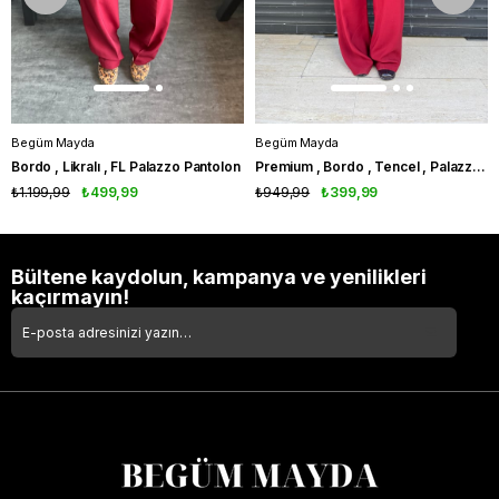
Begüm Mayda
Begüm Mayda
Bordo , Likralı , FL Palazzo Pantolon
Premium , Bordo , Tencel , Palazzo Pantolon
₺1.199,99
₺499,99
₺949,99
₺399,99
Bültene kaydolun, kampanya ve yenilikleri
kaçırmayın!