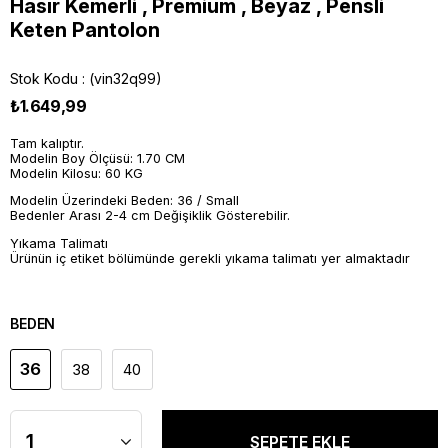
Hasır Kemerli , Premium , Beyaz , Pensli
Keten Pantolon
Stok Kodu
(vin32q99)
₺1.649,99
Tam kalıptır.
Modelin Boy Ölçüsü: 1.70 CM
Modelin Kilosu: 60 KG
Modelin Üzerindeki Beden: 36 / Small
Bedenler Arası 2-4 cm Değişiklik Gösterebilir.
Yıkama Talimatı
Ürünün iç etiket bölümünde gerekli yıkama talimatı yer almaktadır
BEDEN
36
38
40