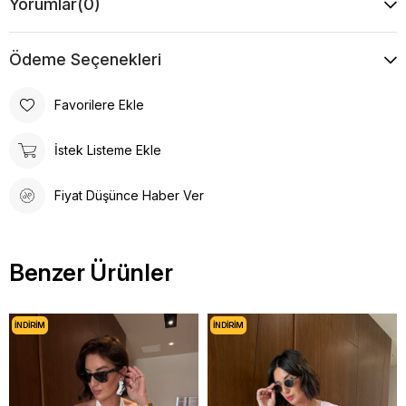
Yorumlar
(0)
Kalıp
Bol Kalıp
Boy
Bilek Boy
Ödeme Seçenekleri
Desen
Düz
Favorilere Ekle
İstek Listeme Ekle
Fiyat Düşünce Haber Ver
Benzer Ürünler
İNDIRIM
İNDIRIM