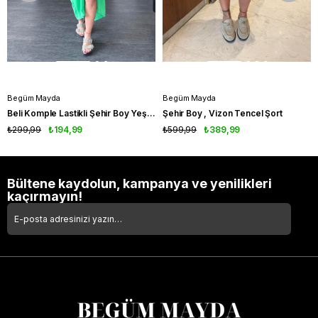
Begüm Mayda
Begüm Mayda
Beli Komple Lastikli Şehir Boy Yeşil Şort
Şehir Boy , Vizon Tencel Şort
₺299,99
₺194,99
₺599,99
₺389,99
Bültene kaydolun, kampanya ve yenilikleri
kaçırmayın!