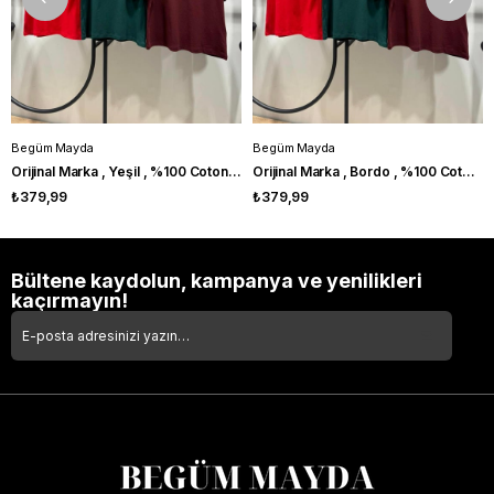
Begüm Mayda
Begüm Mayda
Orijinal Marka , Yeşil , %100 Coton , V Yaka Tshirt
Orijinal Marka , Bordo , %100 Coton , V Yaka Tshirt
₺379,99
₺379,99
Bültene kaydolun, kampanya ve yenilikleri
kaçırmayın!