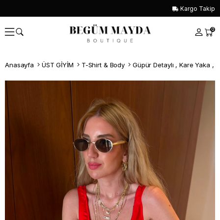
Kargo Takip
0
Anasayfa
ÜST GİYİM
T-Shirt & Body
Güpür Detaylı , Kare Yaka , Kı
Whatsapp İle Sipariş ver