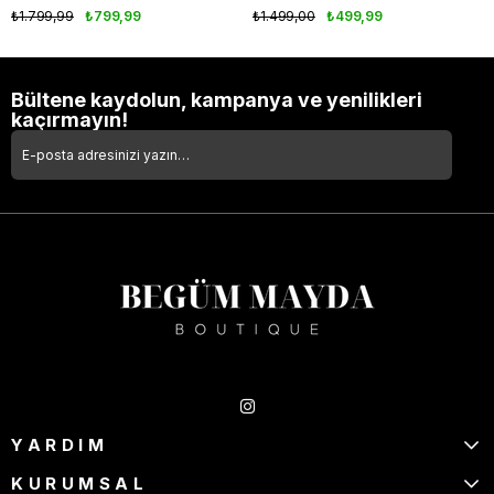
₺1.799,99
₺799,99
₺1.499,00
₺499,99
Bültene kaydolun, kampanya ve yenilikleri
kaçırmayın!
Takipte Kal
YARDIM
KURUMSAL