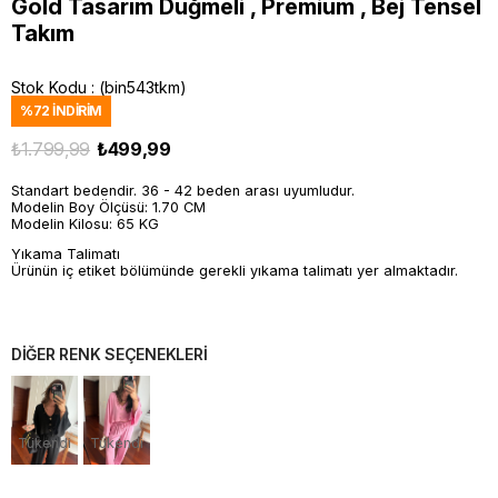
Gold Tasarım Düğmeli , Premium , Bej Tensel
Takım
Stok Kodu
(bin543tkm)
%
72
İNDIRIM
₺1.799,99
₺499,99
Standart bedendir. 36 - 42 beden arası uyumludur.
Modelin Boy Ölçüsü: 1.70 CM
Modelin Kilosu: 65 KG
Yıkama Talimatı
Ürünün iç etiket bölümünde gerekli yıkama talimatı yer almaktadır.
DİĞER RENK SEÇENEKLERİ
Tükendi
Tükendi