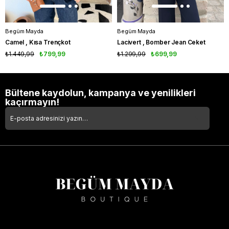
Begüm Mayda
Begüm Mayda
Camel , Kısa Trençkot
Lacivert , Bomber Jean Ceket
₺1.449,99
₺799,99
₺1.299,99
₺699,99
Bültene kaydolun, kampanya ve yenilikleri
kaçırmayın!
Takipte Kal