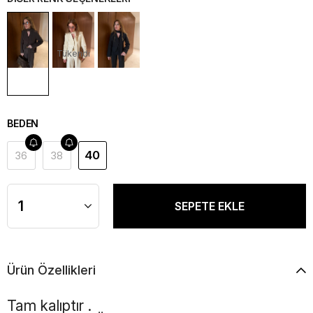
Tükendi
BEDEN
40
36
38
Ürün Özellikleri
Tam kalıptır .