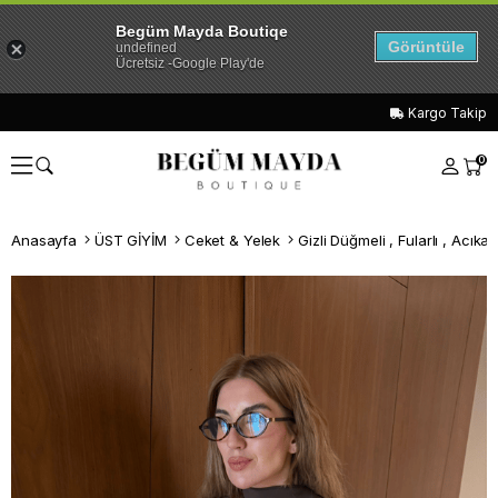
Begüm Mayda Boutiqe
Görüntüle
undefined
Ücretsiz -Google Play'de
Kargo Takip
0
Anasayfa
ÜST GİYİM
Ceket & Yelek
Gizli Düğmeli , Fularlı , Acık
Whatsapp İle Sipariş ver