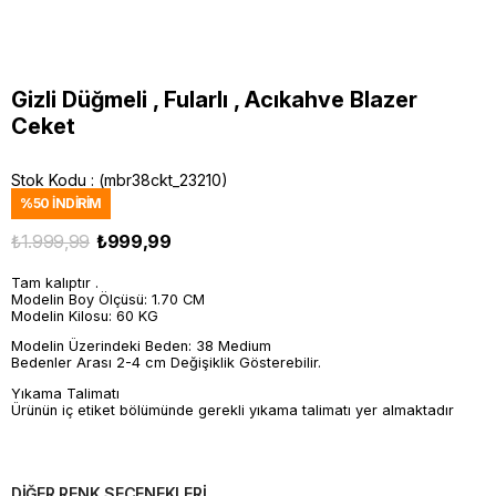
Gizli Düğmeli , Fularlı , Acıkahve Blazer
Ceket
Stok Kodu
(mbr38ckt_23210)
%
50
İNDIRIM
₺1.999,99
₺999,99
Tam kalıptır .
Modelin Boy Ölçüsü: 1.70 CM
Modelin Kilosu: 60 KG
Modelin Üzerindeki Beden: 38 Medium
Bedenler Arası 2-4 cm Değişiklik Gösterebilir.
Yıkama Talimatı
Ürünün iç etiket bölümünde gerekli yıkama talimatı yer almaktadır
DİĞER RENK SEÇENEKLERİ