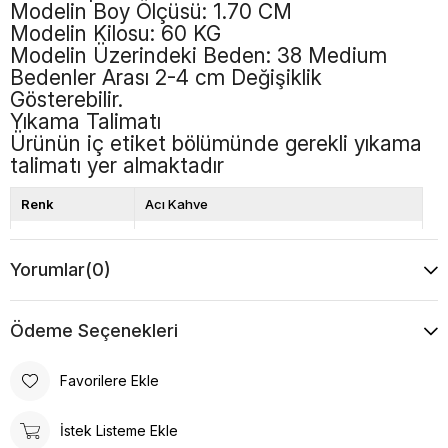
Modelin Boy Ölçüsü: 1.70 CM
Modelin Kilosu: 60 KG
Modelin Üzerindeki Beden: 38 Medium
Bedenler Arası 2-4 cm Değişiklik
Gösterebilir.
Yıkama Talimatı
Ürünün iç etiket bölümünde gerekli yıkama
talimatı yer almaktadır
Renk
Acı Kahve
Boy
Standart
Yorumlar
(0)
Desen
Düz
Ödeme Seçenekleri
Favorilere Ekle
İstek Listeme Ekle