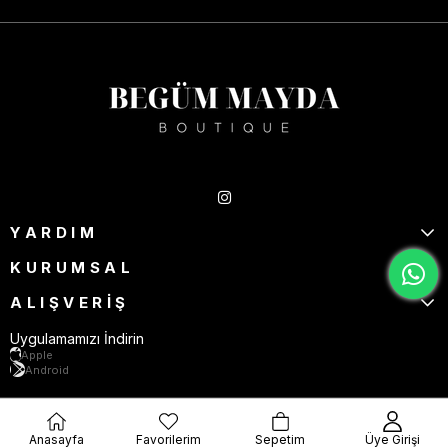
Takipte Kal
YARDIM
KURUMSAL
ALIŞVERİŞ
Uygulamamızı İndirin
Apple
Android
Anasayfa
Favorilerim
Sepetim
Üye Girişi