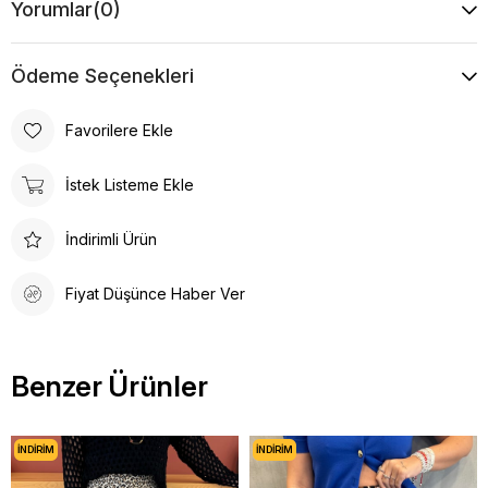
Yorumlar
(0)
Desen
Desenli
Ödeme Seçenekleri
Favorilere Ekle
İstek Listeme Ekle
İndirimli Ürün
Fiyat Düşünce Haber Ver
Benzer Ürünler
İNDIRIM
İNDIRIM