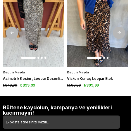
Begüm Mayda
Begüm Mayda
Asimetrik Kesim , Leopar Desenli , Pamuk Saten Etek
Viskon Kumaş Leopar Etek
₺649,99
₺399,99
₺599,99
₺399,99
Bültene kaydolun, kampanya ve yenilikleri
kaçırmayın!