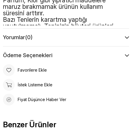
Parfüm, Klor gibi yıpratıcı maddelere
maruz bırakmamak ürünün kullanım
süresini arttırır.
Bazı Tenlerin karartma yaptığı
unutulmamalı, Teninizin bijuteri ürünleri
kullanmaya uygun olması gerekmektedir.
Yorumlar
(0)
Ödeme Seçenekleri
Favorilere Ekle
İstek Listeme Ekle
Fiyat Düşünce Haber Ver
Benzer Ürünler