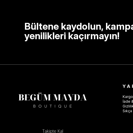
Bültene kaydolun, kamp
yenilikleri kaçırmayın!
YA
Kargo
İade &
Gizlil
Sıkça 
Takipte Kal