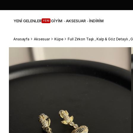
YENİ GELENLER
GİYİM
AKSESUAR
İNDİRİM
YENİ
Anasayfa
Aksesuar
Küpe
Full Zirkon Taşlı , Kalp & Göz Detaylı ,