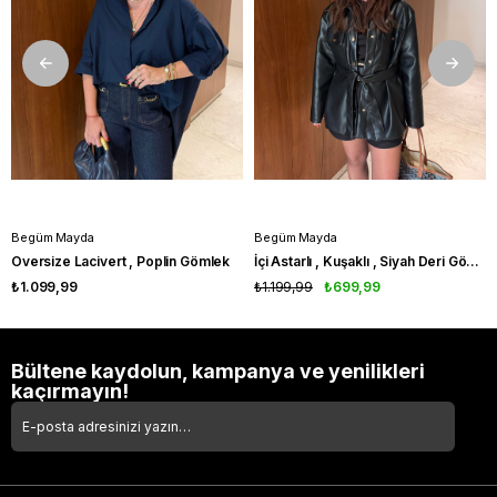
Begüm Mayda
Begüm Mayda
Oversize Lacivert , Poplin Gömlek
İçi Astarlı , Kuşaklı , Siyah Deri Gömlek
₺1.099,99
₺1.199,99
₺699,99
Bültene kaydolun, kampanya ve yenilikleri
kaçırmayın!