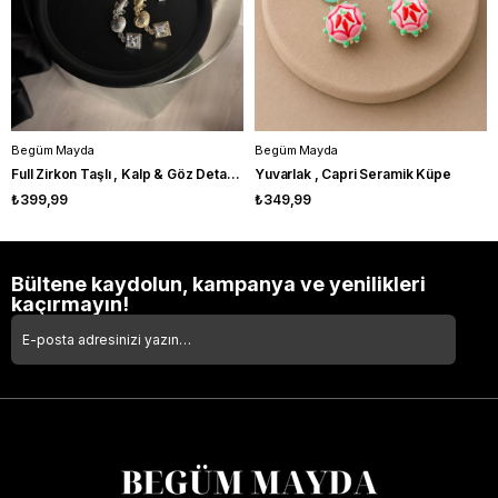
Begüm Mayda
Begüm Mayda
Full Zirkon Taşlı , Kalp & Göz Detaylı , Gold Kıkırdak Küpe
Yuvarlak , Capri Seramik Küpe
₺399,99
₺349,99
Bültene kaydolun, kampanya ve yenilikleri
kaçırmayın!