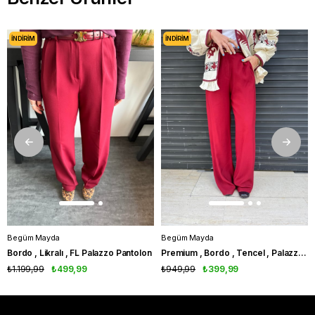
İNDIRIM
İNDIRIM
Begüm Mayda
Begüm Mayda
Bordo , Likralı , FL Palazzo Pantolon
Premium , Bordo , Tencel , Palazzo Pantolon
₺1.199,99
₺499,99
₺949,99
₺399,99