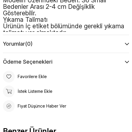
Modelin Üzerindeki Beden: 36 Small
Bedenler Arası 2-4 cm Değişiklik
Gösterebilir.
Yıkama Talimatı
Ürünün iç etiket bölümünde gerekli yıkama
talimatı yer almaktadır
Yorumlar
(0)
Renk
Siyah
Kalıp
Bol Kalıp
Ödeme Seçenekleri
Boy
Standart
Desen
Düz
Favorilere Ekle
İstek Listeme Ekle
Fiyat Düşünce Haber Ver
Benzer Ürünler