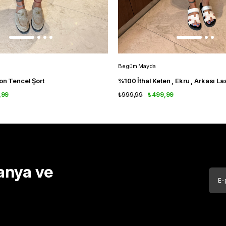
Begüm Mayda
zon Tencel Şort
%100 İthal Keten , Ekru , Arkası Las
,99
₺999,99
₺499,99
anya ve