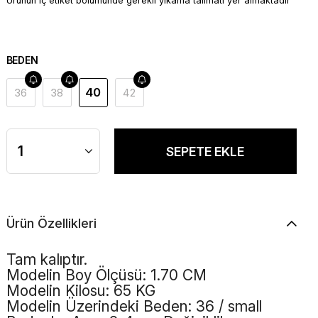
Ürünün iç etiket bölümünde gerekli yıkama talimatı yer almaktadır
BEDEN
40
36
38
42
Ürün Özellikleri
Tam kalıptır.
Modelin Boy Ölçüsü: 1.70 CM
Modelin Kilosu: 65 KG
Modelin Üzerindeki Beden: 36 / small