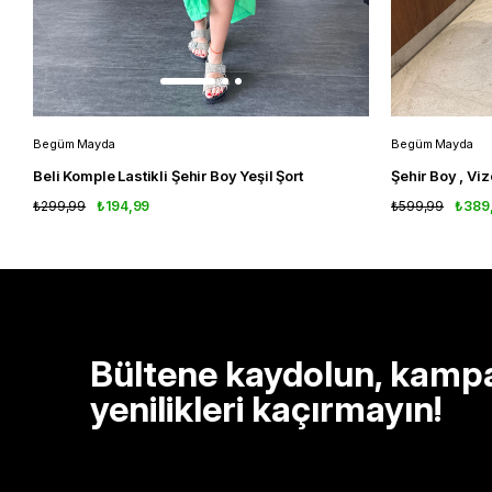
Begüm Mayda
Begüm Mayda
Beli Komple Lastikli Şehir Boy Yeşil Şort
Şehir Boy , Vi
₺299,99
₺194,99
₺599,99
₺389
Bültene kaydolun, kamp
yenilikleri kaçırmayın!