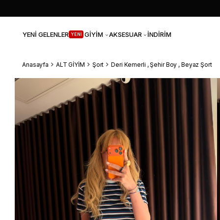
YENİ GELENLER
GİYİM
AKSESUAR
İNDİRİM
YENİ
Anasayfa
ALT GİYİM
Şort
Deri Kemerli , Şehir Boy , Beyaz Şort