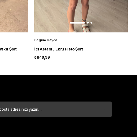
Begüm Mayda
B
tikli Şort
İçi Astarlı , Ekru Fisto Şort
İ
₺849,99
₺