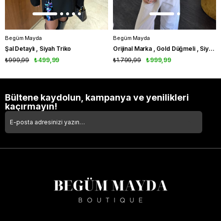
Begüm Mayda
Begüm Mayda
Şal Detaylı , Siyah Triko
Orijinal Marka , Gold Düğmeli , Siyah & Beyaz , Premium Merserize
₺999,99
₺499,99
₺1.799,99
₺999,99
Bültene kaydolun, kampanya ve yenilikleri
kaçırmayın!