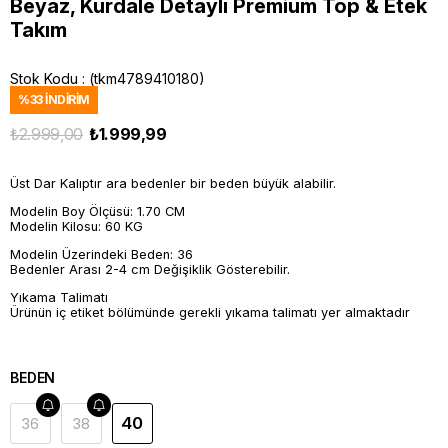
Beyaz, Kurdale Detaylı Premium Top & Etek
Takım
Stok Kodu
(tkm4789410180)
%
33
İNDIRIM
₺2.999,00
₺1.999,99
Üst Dar Kalıptır ara bedenler bir beden büyük alabilir.
Modelin Boy Ölçüsü: 1.70 CM
Modelin Kilosu: 60 KG
Modelin Üzerindeki Beden: 36
Bedenler Arası 2-4 cm Değişiklik Gösterebilir.
Yıkama Talimatı
Ürünün iç etiket bölümünde gerekli yıkama talimatı yer almaktadır
BEDEN
40
36
38