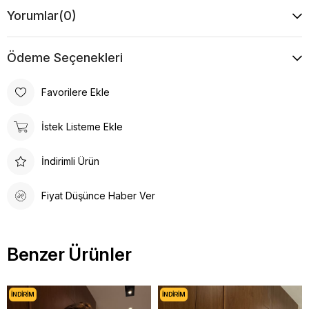
Yorumlar
(0)
Boy
Bilek Boy
Desen
Düz
Ödeme Seçenekleri
Favorilere Ekle
İstek Listeme Ekle
İndirimli Ürün
Fiyat Düşünce Haber Ver
Benzer Ürünler
İNDIRIM
İNDIRIM