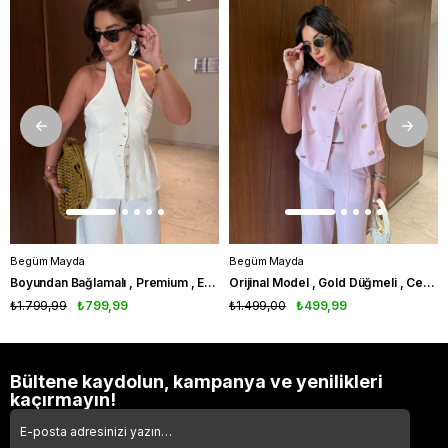
Begüm Mayda
Begüm Mayda
Boyundan Bağlamalı , Premium , Ekru , Pamuk Keten Takım
Orijinal Model , Gold Düğmeli , Ceket & Pantolon , Pembe Takım
₺1.799,99
₺799,99
₺1.499,00
₺499,99
Bültene kaydolun, kampanya ve yenilikleri
kaçırmayın!