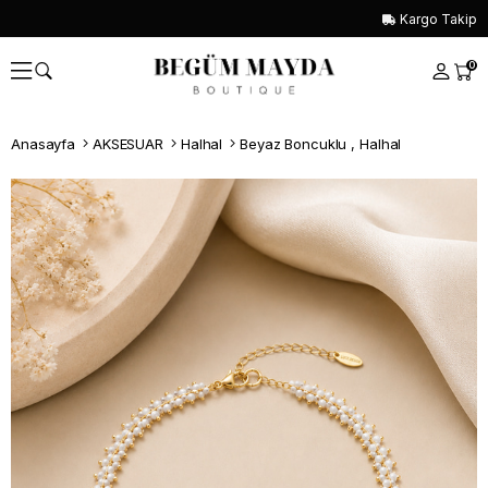
Kargo Takip
0
Anasayfa
AKSESUAR
Halhal
Beyaz Boncuklu , Halhal
Whatsapp İle Sipariş ver