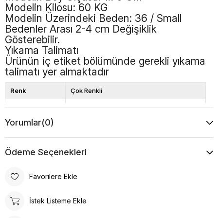
Modelin Kilosu: 60 KG
Modelin Üzerindeki Beden: 36 / Small
Bedenler Arası 2-4 cm Değişiklik
Gösterebilir.
Yıkama Talimatı
Ürünün iç etiket bölümünde gerekli yıkama
talimatı yer almaktadır
Renk
Çok Renkli
Boy
Uzun
Yorumlar
(0)
Desen
Desenli
Ödeme Seçenekleri
Favorilere Ekle
İstek Listeme Ekle