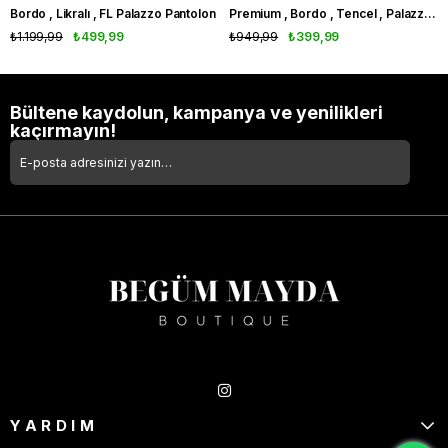
Bordo , Likralı , FL Palazzo Pantolon
Premium , Bordo , Tencel , Palazzo Pantolon
₺1.199,99
₺499,99
₺949,99
₺399,99
Bültene kaydolun, kampanya ve yenilikleri
kaçırmayın!
Takipte Kal
YARDIM