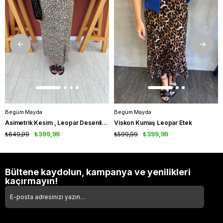
Begüm Mayda
Begüm Mayda
Asimetrik Kesim , Leopar Desenli , Pamuk Saten Etek
Viskon Kumaş Leopar Etek
₺649,99
₺399,99
₺599,99
₺399,99
Bültene kaydolun, kampanya ve yenilikleri
kaçırmayın!