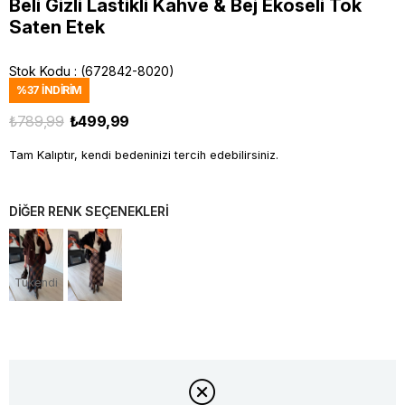
Beli Gizli Lastikli Kahve & Bej Ekoseli Tok
Saten Etek
Stok Kodu
(672842-8020)
%
37
İNDIRIM
₺789,99
₺499,99
Tam Kalıptır, kendi bedeninizi tercih edebilirsiniz.
DİĞER RENK SEÇENEKLERİ
Tükendi