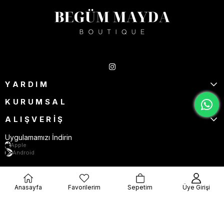
Takipte Kal
YARDIM
KURUMSAL
ALIŞVERİŞ
Uygulamamızı İndirin
Apple
Android
Anasayfa
Favorilerim
Sepetim
Üye Girişi