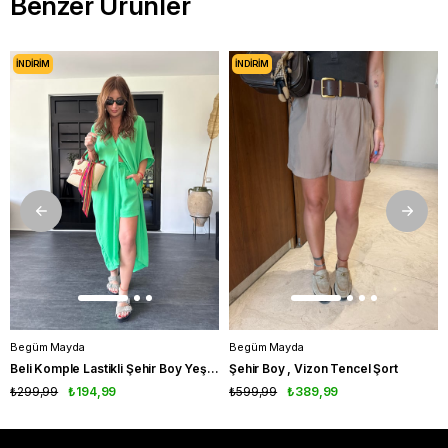
Benzer Ürünler
İNDIRIM
İNDIRIM
Begüm Mayda
Begüm Mayda
Beli Komple Lastikli Şehir Boy Yeşil Şort
Şehir Boy , Vizon Tencel Şort
₺299,99
₺194,99
₺599,99
₺389,99