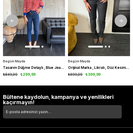
Begüm Mayda
Begüm Mayda
Tasarım Düğme Detaylı , Blue Jean Pantolon
Orijinal Marka , Likralı , Düz Kesim , Lacivert Jean
₺849,99
₺299,99
₺699,99
₺399,99
Bültene kaydolun, kampanya ve yenilikleri
kaçırmayın!