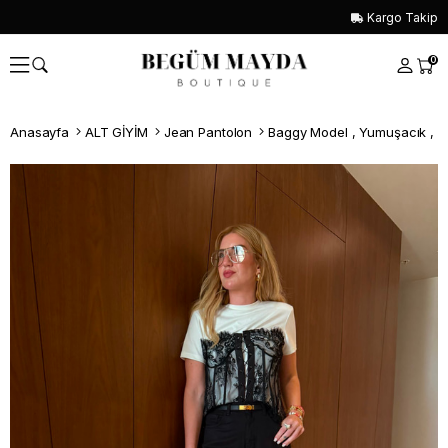
Kargo Takip
0
Anasayfa
ALT GİYİM
Jean Pantolon
Baggy Model , Yumuşacık , S
Whatsapp İle Sipariş ver