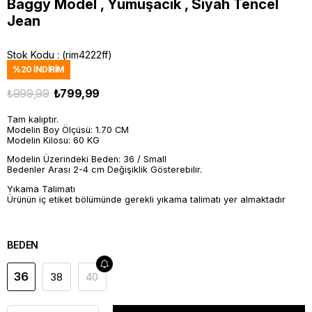
Baggy Model , Yumuşacık , Siyah Tencel
Jean
Stok Kodu
(rim4222ff)
%
20
İNDIRIM
₺999,99
₺799,99
Tam kalıptır.
Modelin Boy Ölçüsü: 1.70 CM
Modelin Kilosu: 60 KG
Modelin Üzerindeki Beden: 36 / Small
Bedenler Arası 2-4 cm Değişiklik Gösterebilir.
Yıkama Talimatı
Ürünün iç etiket bölümünde gerekli yıkama talimatı yer almaktadır
BEDEN
36
38
40