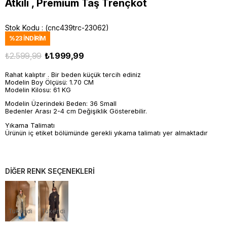
Atkılı , Premium Taş Trençkot
Stok Kodu
(cnc439trc-23062)
%
23
İNDIRIM
₺2.599,99
₺1.999,99
Rahat kalıptır . Bir beden küçük tercih ediniz
Modelin Boy Ölçüsü: 1.70 CM
Modelin Kilosu: 61 KG
Modelin Üzerindeki Beden: 36 Small
Bedenler Arası 2-4 cm Değişiklik Gösterebilir.
Yıkama Talimatı
Ürünün iç etiket bölümünde gerekli yıkama talimatı yer almaktadır
DİĞER RENK SEÇENEKLERİ
Tükendi
Tükendi