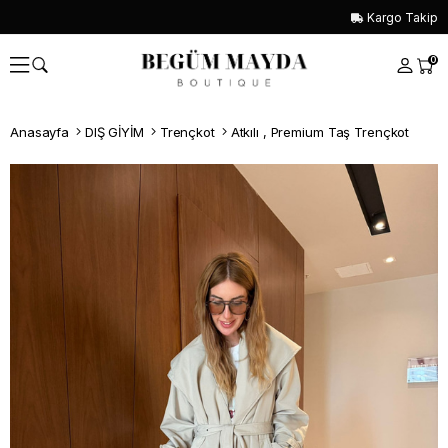
Kargo Takip
0
Anasayfa
DIŞ GİYİM
Trençkot
Atkılı , Premium Taş Trençkot
Whatsapp İle Sipariş ver