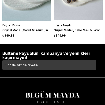
Begüm Mayda
Begüm Mayda
Orijinal Model , Sarı & Mürdüm , İncili Simli Broş
Orijinal Model , Bebe Mavi & Lacivert Zirkon Taşlı , Papatya Broş
₺349,99
₺349,99
Bültene kaydolun, kampanya ve yenilikleri
kaçırmayın!