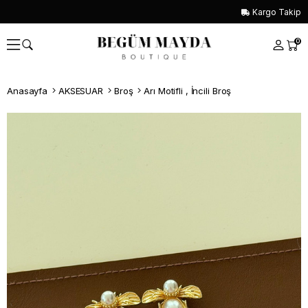
Kargo Takip
0
Anasayfa
AKSESUAR
Broş
Arı Motifli , İncili Broş
Whatsapp İle Sipariş ver