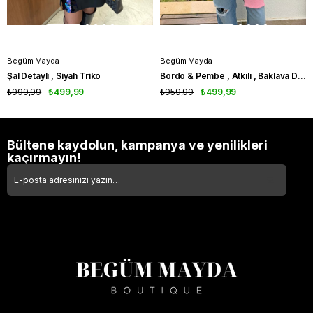
Begüm Mayda
Begüm Mayda
Şal Detaylı , Siyah Triko
Bordo & Pembe , Atkılı , Baklava Desenli Triko
₺999,99
₺499,99
₺959,99
₺499,99
Bültene kaydolun, kampanya ve yenilikleri
kaçırmayın!