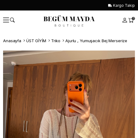
Kargo Takip
0
Anasayfa
ÜST GİYİM
Triko
Ajurlu , Yumuşacık Bej Merserize
Whatsapp İle Sipariş ver