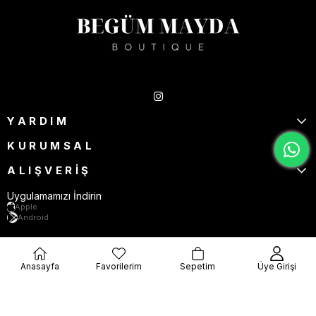
Takipte Kal
YARDIM
KURUMSAL
ALIŞVERİŞ
Uygulamamızı İndirin
Apple
Android
Anasayfa
Favorilerim
Sepetim
Üye Girişi