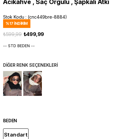
Acıkahve , Saç Örgülü , Şapkalı Atkı
Stok Kodu
(cnc449bre-8884)
%
17
İNDIRIM
₺599,99
₺499,99
-- STD BEDEN --
DİĞER RENK SEÇENEKLERİ
Tükendi
Tükendi
BEDEN
Standart