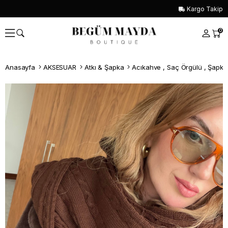
Kargo Takip
0
Anasayfa
AKSESUAR
Atkı & Şapka
Acıkahve , Saç Örgülü , Şapkal
Whatsapp İle Sipariş ver