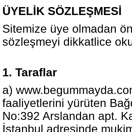
ÜYELİK SÖZLEŞMESİ
Sitemize üye olmadan ön
sözleşmeyi dikkatlice ok
1. Taraflar
a) www.begummayda.com i
faaliyetlerini yürüten Ba
No:392 Arslandan apt. K
İstanbul adresinde muk